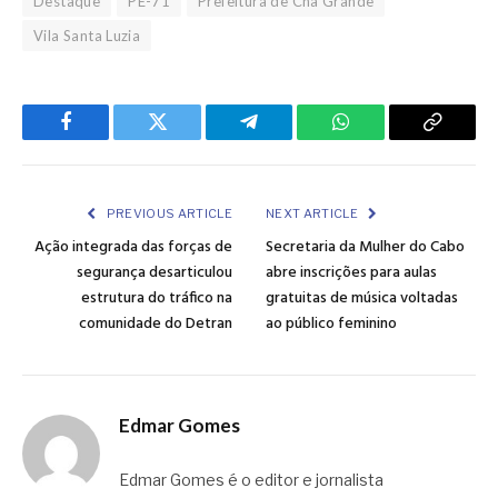
Destaque
PE-71
Prefeitura de Chã Grande
Vila Santa Luzia
Facebook
Twitter
Telegram
WhatsApp
Copy
Link
PREVIOUS ARTICLE
NEXT ARTICLE
Ação integrada das forças de
Secretaria da Mulher do Cabo
segurança desarticulou
abre inscrições para aulas
estrutura do tráfico na
gratuitas de música voltadas
comunidade do Detran
ao público feminino
Edmar Gomes
Edmar Gomes é o editor e jornalista