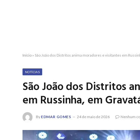
Início
»
São João dos Distritos anima moradores e visitantes em Russi
NOTÍCIAS
São João dos Distritos a
em Russinha, em Gravat
By
EDMAR GOMES
24 de maio de 2026
Nenhum co