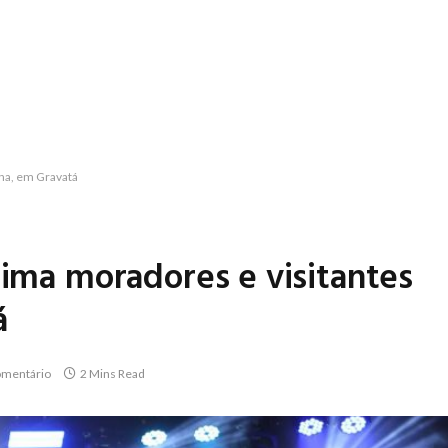
nha, em Gravatá
nima moradores e visitantes
á
mentário
2 Mins Read