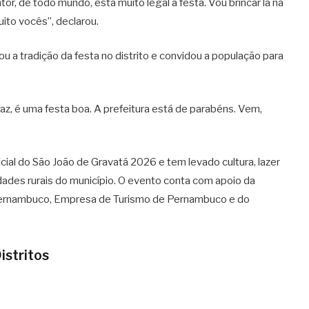
r, de todo mundo, está muito legal a festa. Vou brincar lá na
ito vocês”, declarou.
ou a tradição da festa no distrito e convidou a população para
faz, é uma festa boa. A prefeitura está de parabéns. Vem,
cial do São João de Gravatá 2026 e tem levado cultura, lazer
des rurais do município. O evento conta com apoio da
 Pernambuco
,
Empresa de Turismo de Pernambuco
e do
istritos