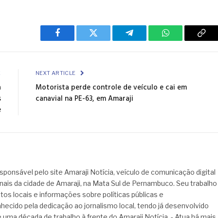
Facebook
Twitter
Telegram
WhatsApp
Cop
Link
E
NEXT ARTICLE
a
Motorista perde controle de veículo e cai em
s
canavial na PE-63, em Amaraji
e
sponsável pelo site Amaraji Notícia, veículo de comunicação digital
onais da cidade de Amaraji, na Mata Sul de Pernambuco. Seu trabalho
tos locais e informações sobre políticas públicas e
hecido pela dedicação ao jornalismo local, tendo já desenvolvido
 uma década de trabalho à frente do Amaraji Notícia. - Atua há mais