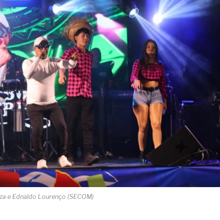
uza e Ednaldo Lourenço (SECOM)