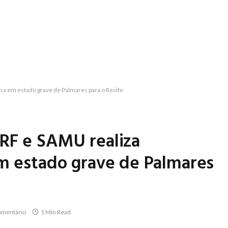
sa em estado grave de Palmares para o Recife
RF e SAMU realiza
em estado grave de Palmares
mentário
1 Min Read