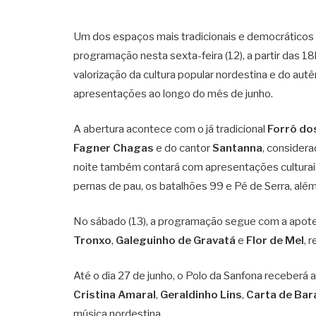
Um dos espaços mais tradicionais e democráticos d
programação nesta sexta-feira (12), a partir das 1
valorização da cultura popular nordestina e do autê
apresentações ao longo do mês de junho.
A abertura acontece com o já tradicional
Forró d
Fagner Chagas
e do cantor
Santanna
, consider
noite também contará com apresentações culturais
pernas de pau, os batalhões 99 e Pé de Serra, alé
No sábado (13), a programação segue com a apot
Tronxo
,
Galeguinho de Gravatá
e
Flor de Mel
, 
Até o dia 27 de junho, o Polo da Sanfona receberá
Cristina Amaral
,
Geraldinho Lins
,
Carta de Bar
música nordestina.