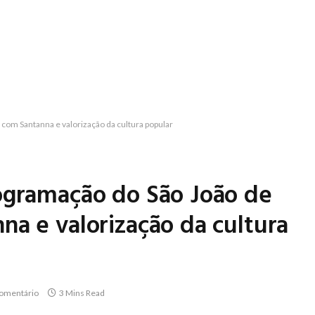
com Santanna e valorização da cultura popular
ogramação do São João de
na e valorização da cultura
omentário
3 Mins Read