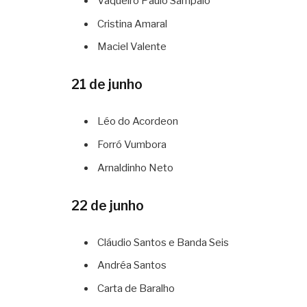
Vaqueiro Paulo Sampaio
Cristina Amaral
Maciel Valente
21 de junho
Léo do Acordeon
Forró Vumbora
Arnaldinho Neto
22 de junho
Cláudio Santos e Banda Seis
Andréa Santos
Carta de Baralho