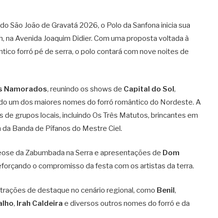
o São João de Gravatá 2026, o Polo da Sanfona inicia sua
8h, na Avenida Joaquim Didier. Com uma proposta voltada à
ntico forró pé de serra, o polo contará com nove noites de
os Namorados
, reunindo os shows de
Capital do Sol
,
ado um dos maiores nomes do forró romântico do Nordeste. A
 de grupos locais, incluindo Os Três Matutos, brincantes em
m da Banda de Pífanos do Mestre Ciel.
eose da Zabumbada na Serra e apresentações de
Dom
reforçando o compromisso da festa com os artistas da terra.
 atrações de destaque no cenário regional, como
Benil
,
alho
,
Irah Caldeira
e diversos outros nomes do forró e da