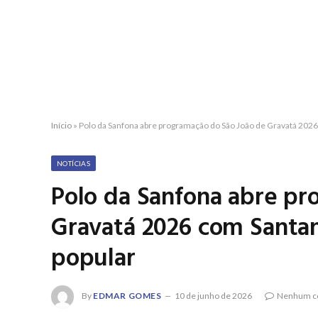
Início
»
Polo da Sanfona abre programação do São João de Gravatá 2026 
NOTÍCIAS
Polo da Sanfona abre pr
Gravatá 2026 com Santan
popular
By
EDMAR GOMES
10 de junho de 2026
Nenhum c