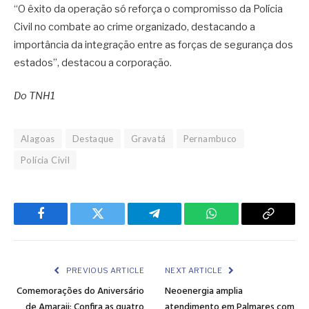
“O êxito da operação só reforça o compromisso da Polícia
Civil no combate ao crime organizado, destacando a
importância da integração entre as forças de segurança dos
estados”, destacou a corporação.
Do TNH1
Alagoas
Destaque
Gravatá
Pernambuco
Polícia Civil
Facebook
Twitter
Telegram
WhatsApp
Copy
Link
PREVIOUS ARTICLE
NEXT ARTICLE
Comemorações do Aniversário
Neoenergia amplia
de Amaraji: Confira as quatro
atendimento em Palmares com