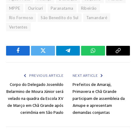
MPPE
Ouricuri
Paranatama
Ribeirão
Rio Formoso
São Benedito do Sul
Tamandaré
Vertentes
Facebook
Twitter
Telegram
WhatsApp
Copy
Link
PREVIOUS ARTICLE
NEXT ARTICLE
Corpo do Delegado Josenildo
Prefeitos de Amaraji,
Belarmino de Moura Júnior será
Primavera e Chã Grande
velado na quadra da Escola XV
participam de assembleia da
de Março em Chã Grande após
Amupe e apresentam
cerimônia em São Paulo
demandas conjuntas