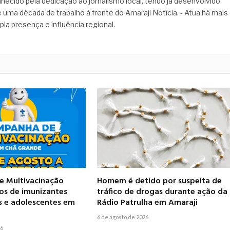
hecido pela dedicação ao jornalismo local, tendo já desenvolvido
 uma década de trabalho à frente do Amaraji Notícia. - Atua há mais
pla presença e influência regional.
 Multivacinação
Homem é detido por suspeita de
pos de imunizantes
tráfico de drogas durante ação da
s e adolescentes em
Rádio Patrulha em Amaraji
6 de agosto de 2026
26