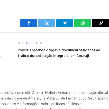
Facebook
Twitter
Telegram
WhatsApp
Cop
Link
E
NEXT ARTICLE
à
Polícia apreende drogas e documentos ligados ao
s
tráfico durante ação integrada em Amaraji
o
sponsável pelo site Amaraji Notícia, veículo de comunicação digital
onais da cidade de Amaraji, na Mata Sul de Pernambuco. Seu trabalho
tos locais e informações sobre políticas públicas e