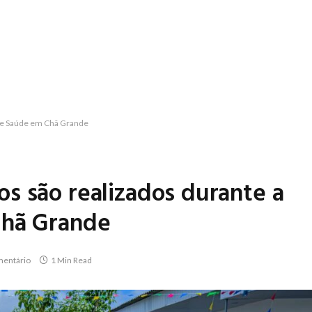
 de Saúde em Chã Grande
s são realizados durante a
Chã Grande
entário
1 Min Read