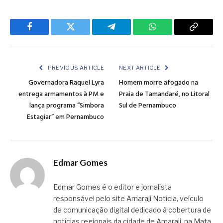
Facebook
Twitter
Telegram
WhatsApp
Copy
Link
PREVIOUS ARTICLE
NEXT ARTICLE
Governadora Raquel Lyra
Homem morre afogado na
entrega armamentos à PM e
Praia de Tamandaré, no Litoral
lança programa “Simbora
Sul de Pernambuco
Estagiar” em Pernambuco
Edmar Gomes
Edmar Gomes é o editor e jornalista
responsável pelo site Amaraji Notícia, veículo
de comunicação digital dedicado à cobertura de
notícias regionais da cidade de Amaraji, na Mata