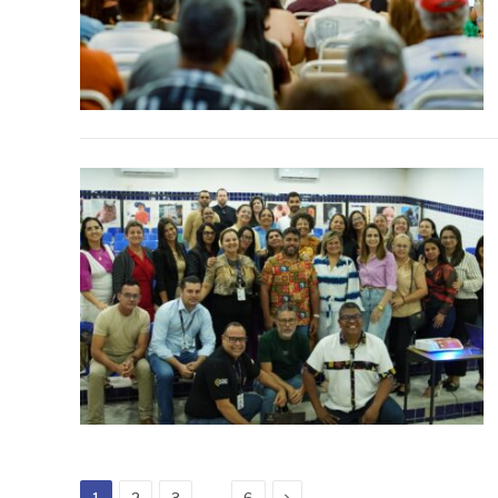
Next
…
1
2
3
6