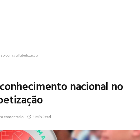
o com a alfabetização
econhecimento nacional no
betização
m comentário
1 Min Read