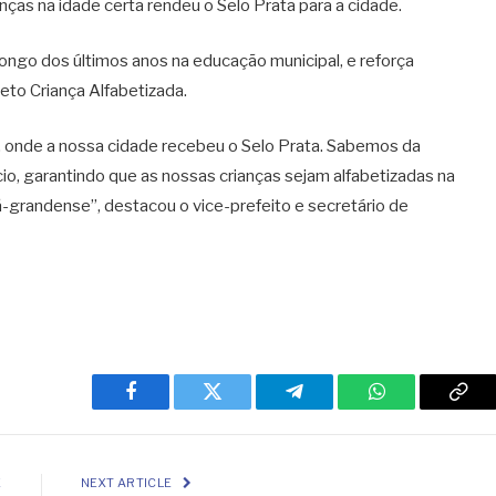
nças na idade certa rendeu o Selo Prata para a cidade.
ongo dos últimos anos na educação municipal, e reforça
to Criança Alfabetizada.
 onde a nossa cidade recebeu o Selo Prata. Sabemos da
cio, garantindo que as nossas crianças sejam alfabetizadas na
-grandense”, destacou o vice-prefeito e secretário de
Facebook
Twitter
Telegram
WhatsApp
Cop
Link
E
NEXT ARTICLE