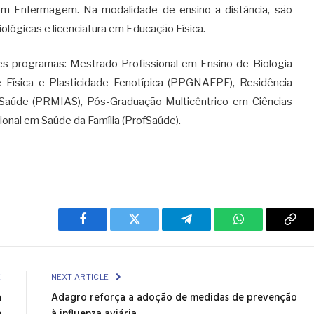
em Enfermagem. Na modalidade de ensino a distância, são
iológicas e licenciatura em Educação Física.
 programas: Mestrado Profissional em Ensino de Biologia
e Física e Plasticidade Fenotípica (PPGNAFPF), Residência
à Saúde (PRMIAS), Pós-Graduação Multicêntrico em Ciências
onal em Saúde da Família (ProfSaúde).
Facebook
Twitter
Telegram
WhatsApp
Cop
Link
E
NEXT ARTICLE
a
Adagro reforça a adoção de medidas de prevenção