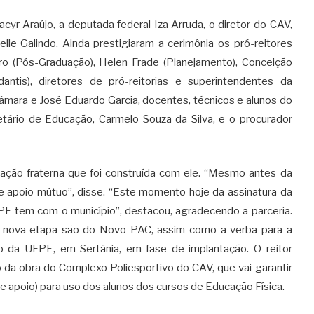
yr Araújo, a deputada federal Iza Arruda, o diretor do CAV,
elle Galindo. Ainda prestigiaram a cerimônia os pró-reitores
dro (Pós-Graduação), Helen Frade (Planejamento), Conceição
antis), diretores de pró-reitorias e superintendentes da
Câmara e José Eduardo Garcia, docentes, técnicos e alunos do
tário de Educação, Carmelo Souza da Silva, e o procurador
elação fraterna que foi construída com ele. “Mesmo antes da
e apoio mútuo”, disse. “Este momento hoje da assinatura da
FPE tem com o município”, destacou, agradecendo a parceria.
a nova etapa são do Novo PAC, assim como a verba para a
 da UFPE, em Sertânia, em fase de implantação. O reitor
ão da obra do Complexo Poliesportivo do CAV, que vai garantir
 e apoio) para uso dos alunos dos cursos de Educação Física.