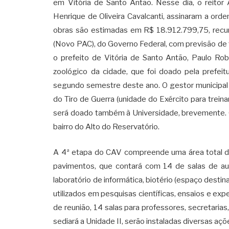
em Vitória de Santo Antão. Nesse dia, o reitor 
Henrique de Oliveira Cavalcanti, assinaram a ord
obras são estimadas em R$ 18.912.799,75, recu
(Novo PAC), do Governo Federal, com previsão de
o prefeito de Vitória de Santo Antão, Paulo Rob
zoológico da cidade, que foi doado pela prefeit
segundo semestre deste ano. O gestor municipal a
do Tiro de Guerra (unidade do Exército para trein
será doado também à Universidade, brevemente. O e
bairro do Alto do Reservatório.
A 4ª etapa do CAV compreende uma área total d
pavimentos, que contará com 14 de salas de aul
laboratório de informática, biotério (espaço desti
utilizados em pesquisas científicas, ensaios e exp
de reunião, 14 salas para professores, secretaria
sediará a Unidade II, serão instaladas diversas açõ