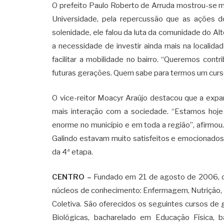
O prefeito Paulo Roberto de Arruda mostrou-se mui
Universidade, pela repercussão que as ações d
solenidade, ele falou da luta da comunidade do Alt
a necessidade de investir ainda mais na localid
facilitar a mobilidade no bairro. “Queremos cont
futuras gerações. Quem sabe para termos um curso
O vice-reitor Moacyr Araújo destacou que a expans
mais interação com a sociedade. “Estamos hoj
enorme no município e em toda a região”, afirmou.
Galindo estavam muito satisfeitos e emocionados 
da 4ª etapa.
CENTRO –
Fundado em 21 de agosto de 2006, o 
núcleos de conhecimento: Enfermagem, Nutrição, L
Coletiva. São oferecidos os seguintes cursos de 
Biológicas, bacharelado em Educação Física, b