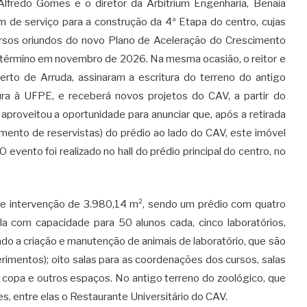
Alfredo Gomes e o diretor da Arbitrium Engenharia, Benaia
em de serviço para a construção da 4ª Etapa do centro, cujas
rsos oriundos do novo Plano de Aceleração do Crescimento
 término em novembro de 2026. Na mesma ocasião, o reitor e
erto de Arruda, assinaram a escritura do terreno do antigo
ura à UFPE, e receberá novos projetos do CAV, a partir do
proveitou a oportunidade para anunciar que, após a retirada
amento de reservistas) do prédio ao lado do CAV, este imóvel
vento foi realizado no hall do prédio principal do centro, no
e intervenção de 3.980,14 m², sendo um prédio com quatro
a com capacidade para 50 alunos cada, cinco laboratórios,
nado a criação e manutenção de animais de laboratório, que são
erimentos); oito salas para as coordenações dos cursos, salas
s, copa e outros espaços. No antigo terreno do zoológico, que
es, entre elas o Restaurante Universitário do CAV.