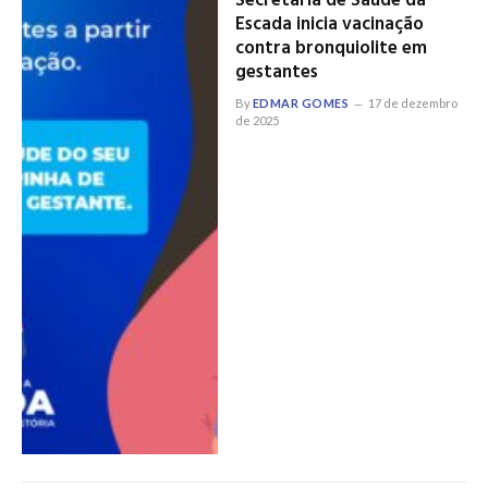
Secretaria de Saúde da
Escada inicia vacinação
contra bronquiolite em
gestantes
By
EDMAR GOMES
17 de dezembro
de 2025