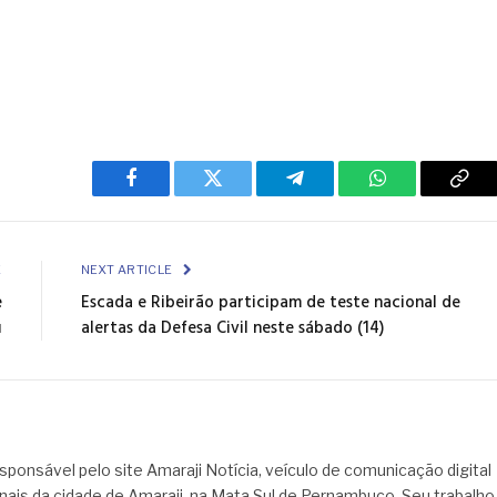
Facebook
Twitter
Telegram
WhatsApp
Cop
Link
E
NEXT ARTICLE
e
Escada e Ribeirão participam de teste nacional de
u
alertas da Defesa Civil neste sábado (14)
sponsável pelo site Amaraji Notícia, veículo de comunicação digital
onais da cidade de Amaraji, na Mata Sul de Pernambuco. Seu trabalho