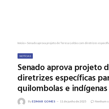
Início
»
Senado aprova projeto de Teresa Leitão com diretrizes específ
NOTÍCIAS
Senado aprova projeto d
diretrizes específicas p
quilombolas e indígenas
By
EDMAR GOMES
11 de junho de 2025
Nenhum c