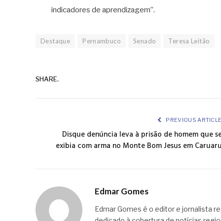
indicadores de aprendizagem”.
Destaque
Pernambuco
Senado
Teresa Leitão
SHARE.
PREVIOUS ARTICL
Disque denúncia leva à prisão de homem que s
exibia com arma no Monte Bom Jesus em Caruar
Edmar Gomes
Edmar Gomes é o editor e jornalista re
dedicado à cobertura de notícias regi