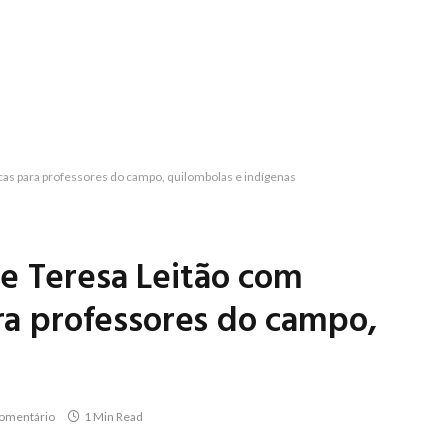
icas para professores do campo, quilombolas e indígenas
e Teresa Leitão com
ara professores do campo,
omentário
1 Min Read