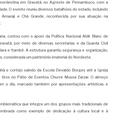
a nordestina em Gravatá, no Agreste de Pernambuco, com a
ade. O evento reuniu diversos batalhões do estado, incluindo
 Amaraji e Chã Grande, reconhecida por sua atuação na
r
.
a, contou com o apoio da Política Nacional Aldir Blanc de
avatá, por meio de diversas secretarias e da Guarda Civil
lara e Itambé. A estrutura garantiu segurança e organização,
os, considerada um patrimônio imaterial do Nordeste
.
 e cortejo saindo da Escola Devaldo Borges até a Igreja
e tiros no Pátio de Eventos Chucre Mussa Zarzar. O almoço
aram o dia, marcado também por apresentações artísticas e
emblemática que integra um dos grupos mais tradicionais de
i lembrada como exemplo de dedicação à cultura local e à