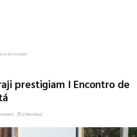
eiros em Gravatá
ji prestigiam I Encontro de
tá
entário
2 Mins Read