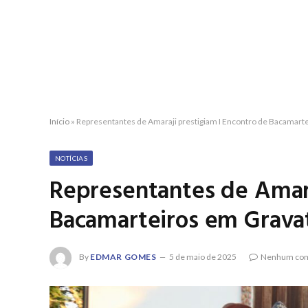
Início
»
Representantes de Amaraji prestigiam I Encontro de Bacamart
NOTÍCIAS
Representantes de Amara
Bacamarteiros em Grava
By
EDMAR GOMES
5 de maio de 2025
Nenhum com