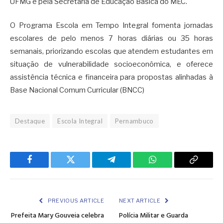
UFMG e pela Secretaria de Educação Básica do MEC.
O Programa Escola em Tempo Integral fomenta jornadas
escolares de pelo menos 7 horas diárias ou 35 horas
semanais, priorizando escolas que atendem estudantes em
situação de vulnerabilidade socioeconômica, e oferece
assistência técnica e financeira para propostas alinhadas à
Base Nacional Comum Curricular (BNCC)
Destaque
Escola Integral
Pernambuco
Facebook
Twitter
Telegram
WhatsApp
Copy
Link
PREVIOUS ARTICLE
NEXT ARTICLE
Prefeita Mary Gouveia celebra
Polícia Militar e Guarda