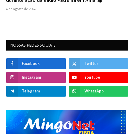
durante ação da Rádio Patrulha em Amaraji
6 de agosto de 2026
NOSSAS REDES SOCIAIS
Facebook
Twitter
Instagram
YouTube
Telegram
WhatsApp