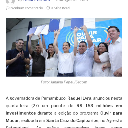
Nenhum comentário
3 Mins Read
Foto: Janaína Pepeu/Secom
A governadora de Pernambuco,
Raquel Lyra
, anunciou nesta
quarta-feira (27) um pacote de
R$ 153 milhões em
investimentos
durante a edição do programa
Ouvir para
Mudar
, realizada em
Santa Cruz do Capibaribe
, no Agreste