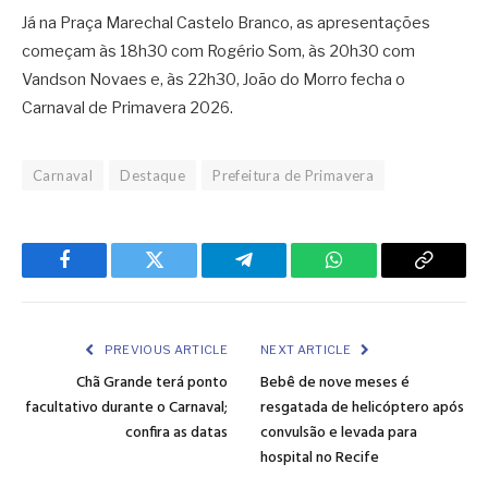
Já na Praça Marechal Castelo Branco, as apresentações
começam às 18h30 com Rogério Som, às 20h30 com
Vandson Novaes e, às 22h30, João do Morro fecha o
Carnaval de Primavera 2026.
Carnaval
Destaque
Prefeitura de Primavera
Facebook
Twitter
Telegram
WhatsApp
Copy
Link
PREVIOUS ARTICLE
NEXT ARTICLE
Chã Grande terá ponto
Bebê de nove meses é
facultativo durante o Carnaval;
resgatada de helicóptero após
confira as datas
convulsão e levada para
hospital no Recife