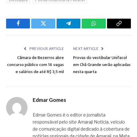
Facebook
Twitter
Telegram
WhatsApp
Copy
Link
PREVIOUS ARTICLE
NEXT ARTICLE
Câmara de Bezerros abre
Provas do vestibular Unifacol
concurso público com 14 vagas
em Chã Grande serão aplicadas
e salários de até R$ 3,5 mil
nesta quarta
Edmar Gomes
Edmar Gomes é o editor e jornalista
responsável pelo site Amaraji Notícia, veículo
de comunicação digital dedicado à cobertura de
notícias regionais da cidade de Amaraji, na Mata