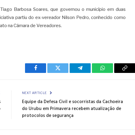
o Tiago Barbosa Soares, que governou o município em duas
ciativa partiu do ex-vereador Nilson Pedro, conhecido como
dato na Câmara de Vereadores.
Facebook
Twitter
Telegram
WhatsApp
Cop
Link
E
NEXT ARTICLE
s
Equipe da Defesa Civil e socorristas da Cachoeira
o
do Urubu em Primavera recebem atualização de
protocolos de segurança