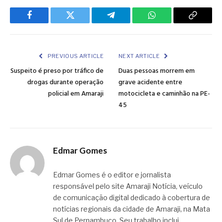
Facebook
Twitter
Telegram
WhatsApp
Copy
Link
PREVIOUS ARTICLE
NEXT ARTICLE
Suspeito é preso por tráfico de
Duas pessoas morrem em
drogas durante operação
grave acidente entre
policial em Amaraji
motocicleta e caminhão na PE-
45
Edmar Gomes
Edmar Gomes é o editor e jornalista
responsável pelo site Amaraji Notícia, veículo
de comunicação digital dedicado à cobertura de
notícias regionais da cidade de Amaraji, na Mata
Sul de Pernambuco. Seu trabalho inclui