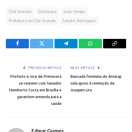
Chã-Grande
Destaque
Leão Amigo
Prefeitura de Chã Grande
Sandro Advogado
Facebook
Twitter
Telegram
WhatsApp
Copy
Link
PREVIOUS ARTICLE
NEXT ARTICLE
Prefeito e vice de Primavera
Bancada feminina de Amaraji
se reúnem com Senador
sela apoio à reeleição de
Humberto Costa em Brasília e
Joaquim Lira
garantem emenda para a
saúde
Edmar Gomes