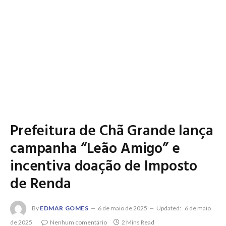
Prefeitura de Chã Grande lança
campanha “Leão Amigo” e
incentiva doação de Imposto
de Renda
By
EDMAR GOMES
6 de maio de 2025
Updated:
6 de maio
de 2025
Nenhum comentário
2 Mins Read