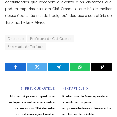
comunidades que recebem o evento e os visitantes que
podem experimentar em Chã Grande o que há de melhor
dessa época tão rica de tradições”, destaca a secretária de
Turismo, Leilane Alves.
Destaque
Prefeitura de Chã Grande
Secretaria de Turismo
Facebook
Twitter
Telegram
WhatsApp
Copy
Link
PREVIOUS ARTICLE
NEXT ARTICLE
Homem é preso suspeito de
Prefeitura de Amaraji realiza
estupro de vulnerável contra
atendimento para
criança com TEA durante
empreendedores interessados
confraternização familiar
em linhas de crédito