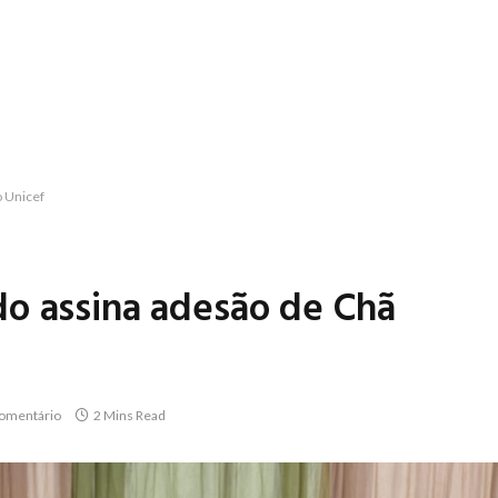
o Unicef
o assina adesão de Chã
omentário
2 Mins Read