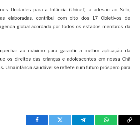
s Unidades para a Infância (Unicef), a adesão ao Selo,
s elaboradas, contribui com oito dos 17 Objetivos de
 agenda global acordada por todos os estados-membros da
mpenhar ao máximo para garantir a melhor aplicação da
que os direitos das crianças e adolescentes em nossa Chã
s. Uma infância saudável se reflete num futuro próspero para
Facebook
Twitter
Telegram
WhatsApp
Cop
Link