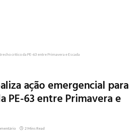
trecho crítico da PE-63 entre Primavera e Escada
ealiza ação emergencial para
da PE-63 entre Primavera e
mentário
2 Mins Read