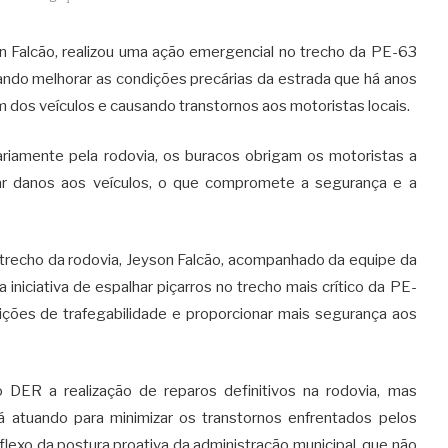
on Falcão, realizou uma ação emergencial no trecho da PE-63
sando melhorar as condições precárias da estrada que há anos
 dos veículos e causando transtornos aos motoristas locais.
riamente pela rodovia, os buracos obrigam os motoristas a
tar danos aos veículos, o que compromete a segurança e a
 trecho da rodovia, Jeyson Falcão, acompanhado da equipe da
 iniciativa de espalhar piçarros no trecho mais crítico da PE-
ições de trafegabilidade e proporcionar mais segurança aos
 DER a realização de reparos definitivos na rodovia, mas
á atuando para minimizar os transtornos enfrentados pelos
lexo da postura proativa da administração municipal, que não