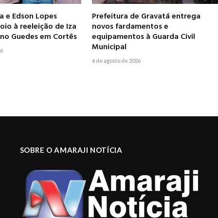
ia e Edson Lopes
Prefeitura de Gravatá entrega
io à reeleição de Iza
novos fardamentos e
leno Guedes em Cortês
equipamentos à Guarda Civil
Municipal
26
6 de agosto de 2026
SOBRE O AMARAJI NOTÍCIA