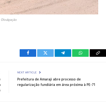
: Divulgação
Facebook
Twitter
Telegram
WhatsApp
Cop
Link
E
NEXT ARTICLE
e
Prefeitura de Amaraji abre processo de
m
regularização fundiária em área próxima à PE-71
á