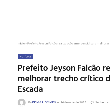
Início
»
Prefeito Jeyson Falcão realiza ação emergencial para melhorar 
NOTÍCIAS
Prefeito Jeyson Falcão r
melhorar trecho crítico 
Escada
By
EDMAR GOMES
26 de maio de 2025
Nenhum co