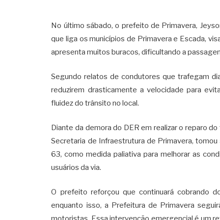
No último sábado, o prefeito de Primavera, Jeys
que liga os municípios de Primavera e Escada, vi
apresenta muitos buracos, dificultando a passagem
Segundo relatos de condutores que trafegam dia
reduzirem drasticamente a velocidade para evi
fluidez do trânsito no local.
Diante da demora do DER em realizar o reparo do
Secretaria de Infraestrutura de Primavera, tomou a
63, como medida paliativa para melhorar as cond
usuários da via.
O prefeito reforçou que continuará cobrando do
enquanto isso, a Prefeitura de Primavera seguir
motoristas. Essa intervenção emergencial é um ref