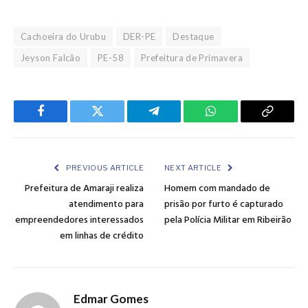
Cachoeira do Urubu
DER-PE
Destaque
Jeyson Falcão
PE-58
Prefeitura de Primavera
Facebook
Twitter
Telegram
WhatsApp
Copy
Link
PREVIOUS ARTICLE
NEXT ARTICLE
Prefeitura de Amaraji realiza
Homem com mandado de
atendimento para
prisão por furto é capturado
empreendedores interessados
pela Polícia Militar em Ribeirão
em linhas de crédito
Edmar Gomes