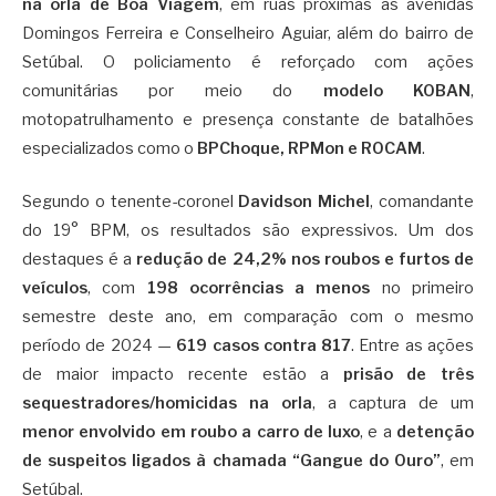
na orla de Boa Viagem
, em ruas próximas às avenidas
Domingos Ferreira e Conselheiro Aguiar, além do bairro de
Setúbal. O policiamento é reforçado com ações
comunitárias por meio do
modelo KOBAN
,
motopatrulhamento e presença constante de batalhões
especializados como o
BPChoque, RPMon e ROCAM
.
Segundo o tenente-coronel
Davidson Michel
, comandante
do 19° BPM, os resultados são expressivos. Um dos
destaques é a
redução de 24,2% nos roubos e furtos de
veículos
, com
198 ocorrências a menos
no primeiro
semestre deste ano, em comparação com o mesmo
período de 2024 —
619 casos contra 817
. Entre as ações
de maior impacto recente estão a
prisão de três
sequestradores/homicidas na orla
, a captura de um
menor envolvido em roubo a carro de luxo
, e a
detenção
de suspeitos ligados à chamada “Gangue do Ouro”
, em
Setúbal.