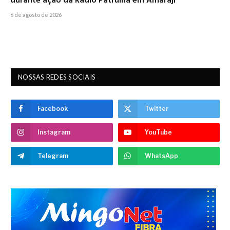
durante ação da Rádio Patrulha em Amaraji
6 de agosto de 2026
NOSSAS REDES SOCIAIS
Facebook
Twitter
Instagram
YouTube
Telegram
WhatsApp