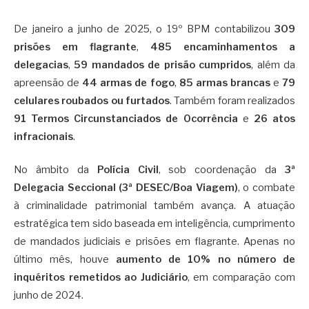
De janeiro a junho de 2025, o 19º BPM contabilizou
309
prisões em flagrante
,
485 encaminhamentos a
delegacias
,
59 mandados de prisão cumpridos
, além da
apreensão de
44 armas de fogo
,
85 armas brancas
e
79
celulares roubados ou furtados
. Também foram realizados
91 Termos Circunstanciados de Ocorrência
e
26 atos
infracionais
.
No âmbito da
Polícia Civil
, sob coordenação da
3ª
Delegacia Seccional (3ª DESEC/Boa Viagem)
, o combate
à criminalidade patrimonial também avança. A atuação
estratégica tem sido baseada em inteligência, cumprimento
de mandados judiciais e prisões em flagrante. Apenas no
último mês, houve
aumento de 10% no número de
inquéritos remetidos ao Judiciário
, em comparação com
junho de 2024.