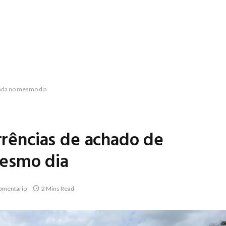
cada no mesmo dia
orrências de achado de
esmo dia
mentário
2 Mins Read