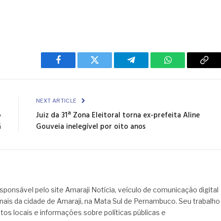
Facebook
Twitter
Telegram
WhatsApp
Cop
Link
E
NEXT ARTICLE
o
Juiz da 31ª Zona Eleitoral torna ex-prefeita Aline
ã
Gouveia inelegível por oito anos
sponsável pelo site Amaraji Notícia, veículo de comunicação digital
onais da cidade de Amaraji, na Mata Sul de Pernambuco. Seu trabalho
tos locais e informações sobre políticas públicas e