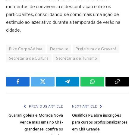
momentos de convivência e descontração entre os
participantes, consolidando-se como mais uma ação de
estímulo ao lazer ativo durante a temporada de verão na
cidade.
Bike Corpo&Alma
Destaque
Prefeitura de Gravatá
Secretaria de Cultura
Secretaria de Turismo
Facebook
Twitter
Telegram
WhatsApp
Copy
Link
PREVIOUS ARTICLE
NEXT ARTICLE
Guarani goleia e Morada Nova
Qualifica PE abre inscrições
vence mais uma no Chã-
para cursos profissionalizantes
grandense; confira os
em Chã Grande