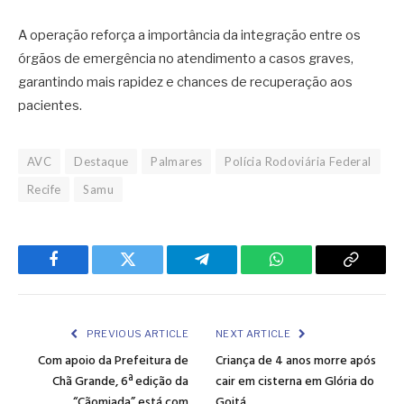
A operação reforça a importância da integração entre os
órgãos de emergência no atendimento a casos graves,
garantindo mais rapidez e chances de recuperação aos
pacientes.
AVC
Destaque
Palmares
Polícia Rodoviária Federal
Recife
Samu
Facebook
Twitter
Telegram
WhatsApp
Copy
Link
PREVIOUS ARTICLE
NEXT ARTICLE
Com apoio da Prefeitura de
Criança de 4 anos morre após
Chã Grande, 6ª edição da
cair em cisterna em Glória do
“Cãomiada” está com
Goitá