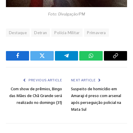
Foto: Divulgação/PM
Destaque
Detran
Polícia Militar
Primavera
Facebook
Twitter
Telegram
WhatsApp
Copy
Link
PREVIOUS ARTICLE
NEXT ARTICLE
Com show de prêmios, Bingo
Suspeito de homicídio em
das Mães de Chã Grande será
Amaraji é preso com arsenal
realizado no domingo (31)
após perseguição policial na
Mata Sul