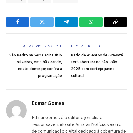
Facebook
Twitter
Telegram
WhatsApp
Copy
Link
PREVIOUS ARTICLE
NEXT ARTICLE
São Pedro na Serra agita sítio
Pátio de eventos de Gravatá
Freixeiras, em Chã Grande,
terá abertura no São João
neste domingo; confira a
2025 com cortejo junino
programação
cultural
Edmar Gomes
Edmar Gomes é o editor e jornalista
responsável pelo site Amaraji Notícia, veículo
de comunicação digital dedicado à cobertura de