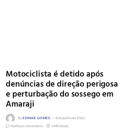
Motociclista é detido após
denúncias de direção perigosa
e perturbação do sossego em
Amaraji
By
EDMAR GOMES
8 de junho de 2026
Nenhum comentário
1 Min Read