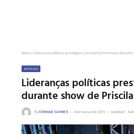
Início
»
Lideranças políticas prestigiam Carnaval de Primavera durante 
NOTÍCIAS
Lideranças políticas pre
durante show de Priscil
By
EDMAR GOMES
4 de março de 2025
Updated:
4 d