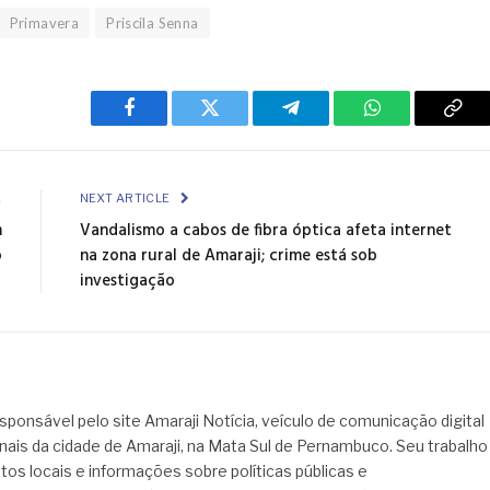
Primavera
Priscila Senna
Facebook
Twitter
Telegram
WhatsApp
Cop
Link
E
NEXT ARTICLE
m
Vandalismo a cabos de fibra óptica afeta internet
o
na zona rural de Amaraji; crime está sob
investigação
sponsável pelo site Amaraji Notícia, veículo de comunicação digital
onais da cidade de Amaraji, na Mata Sul de Pernambuco. Seu trabalho
tos locais e informações sobre políticas públicas e