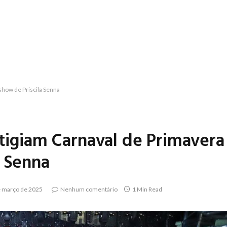
show de Priscila Senna
stigiam Carnaval de Primavera
a Senna
e março de 2025
Nenhum comentário
1 Min Read