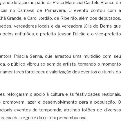
 grande lotação no pátio da Praça Marechal Castelo Branco do
ticas no Carnaval de Primavera. O evento contou com a
hã Grande, e Carol Jordão, de Ribeirão, além dos deputados,
 Guedes. vereadores locais e da vereadora Júlia de Berna que
pelos anfitriões, o prefeito Jeyson Falcão e o vice-prefeito
antora Priscila Senna, que arrastou uma multidão com seu
ada, o público vibrou ao som da artista, tornando o momento
rlamentares fortaleceu a valorização dos eventos culturais do
s reforçaram o apoio à cultura e às festividades regionais,
e promovam lazer e desenvolvimento para a população. O
ipais eventos da temporada, atraindo foliões de diversas
ração da alegria e da cultura pernambucana.