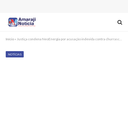
Início
»
Justiça condena NeoEnergia por acusação indevida contra churrascaria em Pernambuco
NOTÍCIAS