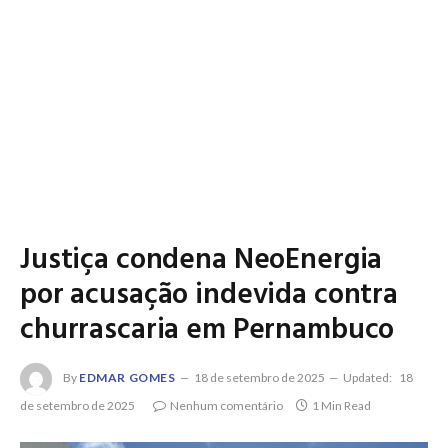
Justiça condena NeoEnergia
por acusação indevida contra
churrascaria em Pernambuco
By
EDMAR GOMES
18 de setembro de 2025
Updated:
18
de setembro de 2025
Nenhum comentário
1 Min Read