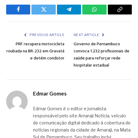
Facebook
Twitter
Telegram
WhatsApp
Copy
Link
PREVIOUS ARTICLE
NEXT ARTICLE
PRF recupera motocicleta
Governo de Pernambuco
roubada na BR-232 em Gravatá
convoca 1.232 profissionais de
e detém condutor
saúde para reforçar rede
hospitalar estadual
Edmar Gomes
Edmar Gomes é o editor e jornalista
responsável pelo site Amaraji Notícia, veículo
de comunicação digital dedicado à cobertura de
notícias regionais da cidade de Amaraji, na Mata
Sul de Pernambuco. Seu trabalho inclui