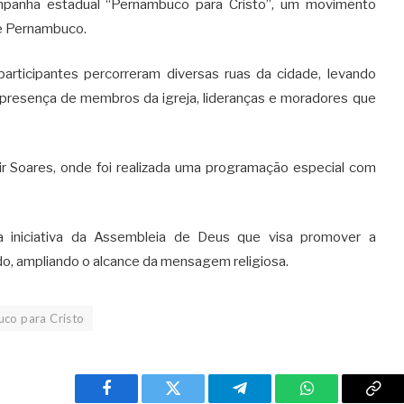
ampanha estadual “Pernambuco para Cristo”, um movimento
de Pernambuco.
rticipantes percorreram diversas ruas da cidade, levando
a presença de membros da igreja, lideranças e moradores que
r Soares, onde foi realizada uma programação especial com
 iniciativa da Assembleia de Deus que visa promover a
o, ampliando o alcance da mensagem religiosa.
co para Cristo
Facebook
Twitter
Telegram
WhatsApp
Cop