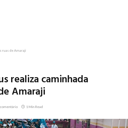
s ruas de Amaraji
us realiza caminhada
 de Amaraji
comentário
1 Min Read