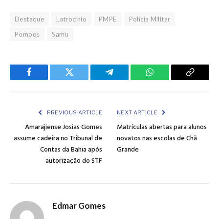
Destaque
Latrocínio
PMPE
Polícia Militar
Pombos
Samu
Facebook
Twitter
Telegram
WhatsApp
Copy
Link
PREVIOUS ARTICLE
NEXT ARTICLE
Amarajiense Josias Gomes
Matrículas abertas para alunos
assume cadeira no Tribunal de
novatos nas escolas de Chã
Contas da Bahia após
Grande
autorização do STF
Edmar Gomes