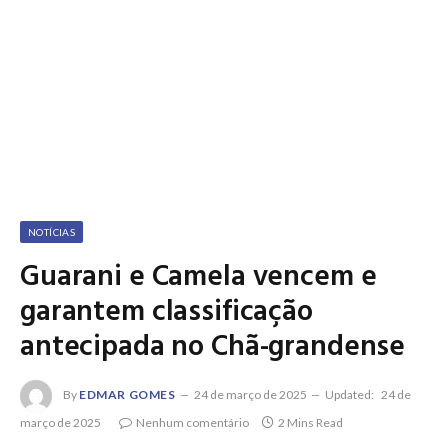
NOTÍCIAS
Guarani e Camela vencem e
garantem classificação
antecipada no Chã-grandense
By
EDMAR GOMES
24 de março de 2025
Updated:
24 de
março de 2025
Nenhum comentário
2 Mins Read