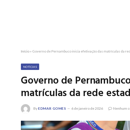
Início
»
Governo de Pernambuco inicia efetivação das matrículas da red
NOTÍCIAS
Governo de Pernambuco i
matrículas da rede estad
By
EDMAR GOMES
6 de janeiro de 2026
Nenhum c