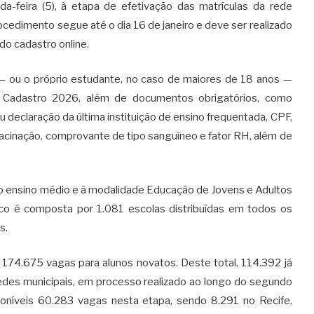
-feira (5), à etapa de efetivação das matrículas da rede
ocedimento segue até o dia 16 de janeiro e deve ser realizado
o cadastro online.
s — ou o próprio estudante, no caso de maiores de 18 anos —
o Cadastro 2026, além de documentos obrigatórios, como
ou declaração da última instituição de ensino frequentada, CPF,
acinação, comprovante de tipo sanguíneo e fator RH, além de
ao ensino médio e à modalidade Educação de Jovens e Adultos
co é composta por 1.081 escolas distribuídas em todos os
s.
 174.675 vagas para alunos novatos. Deste total, 114.392 já
edes municipais, em processo realizado ao longo do segundo
níveis 60.283 vagas nesta etapa, sendo 8.291 no Recife,