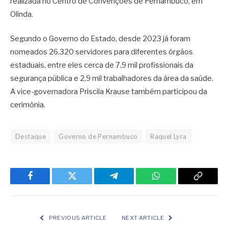
realizada no Centro de Convenções de Pernambuco, em
Olinda.
Segundo o Governo do Estado, desde 2023 já foram
nomeados 26.320 servidores para diferentes órgãos
estaduais, entre eles cerca de 7,9 mil profissionais da
segurança pública e 2,9 mil trabalhadores da área da saúde.
A vice-governadora Priscila Krause também participou da
cerimônia.
Destaque
Governo de Pernambuco
Raquel Lyra
Facebook
Twitter
Telegram
WhatsApp
Copy
Link
PREVIOUS ARTICLE
NEXT ARTICLE