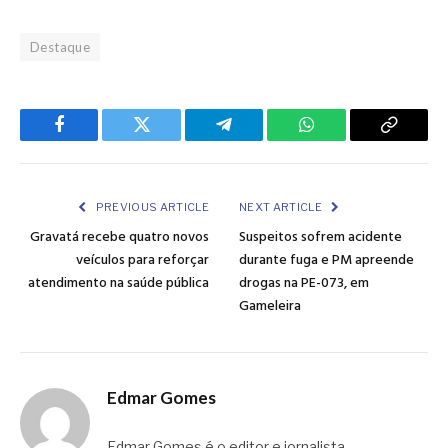
Destaque
Facebook
Twitter
Telegram
WhatsApp
Copy
Link
PREVIOUS ARTICLE
NEXT ARTICLE
Gravatá recebe quatro novos
Suspeitos sofrem acidente
veículos para reforçar
durante fuga e PM apreende
atendimento na saúde pública
drogas na PE-073, em
Gameleira
Edmar Gomes
Edmar Gomes é o editor e jornalista