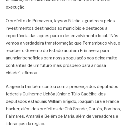
execução.
O prefeito de Primavera,
Jeyson Falcão
, agradeceu pelos
investimentos destinados ao município e destacou a
importância das ações para o desenvolvimento local. “Nós
vemos a verdadeira transformação que Pernambuco vive, e
receber o Governo do Estado aqui em Primavera para
anunciar benefícios para nossa população nos deixa muito
confiantes de um futuro mais próspero para a nossa
cidade”, afirmou.
A agenda também contou com a presença dos deputados
federais
Guilherme Uchôa Júnior
e
Túlio Gadêlha
; dos
deputados estaduais
William Brígido
,
Joaquim Lira
e
France
Hacker
; além dos prefeitos de
Chã Grande
,
Cortês
,
Pombos
,
Palmares
,
Amaraji
e
Belém de Maria
, além de vereadores e
lideranças da região.