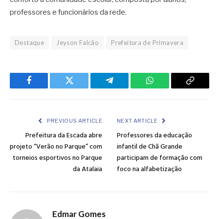
professores e funcionários da rede.
Destaque
Jeyson Falcão
Prefeitura de Primavera
Facebook
Twitter
Telegram
WhatsApp
Copy
Link
PREVIOUS ARTICLE
NEXT ARTICLE
Prefeitura da Escada abre
Professores da educação
projeto “Verão no Parque” com
infantil de Chã Grande
torneios esportivos no Parque
participam de formação com
da Atalaia
foco na alfabetização
Edmar Gomes