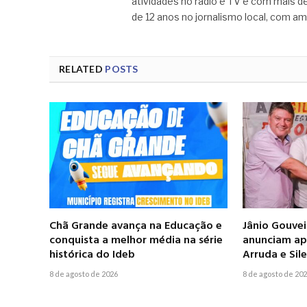
atividades no rádio e TV e com mais de
de 12 anos no jornalismo local, com am
RELATED
POSTS
Chã Grande avança na Educação e
Jânio Gouve
conquista a melhor média na série
anunciam apo
histórica do Ideb
Arruda e Si
8 de agosto de 2026
8 de agosto de 20