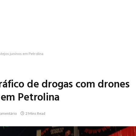
stejos juninos em Petrolina
ráfico de drogas com drones
 em Petrolina
omentário
2 Mins Read