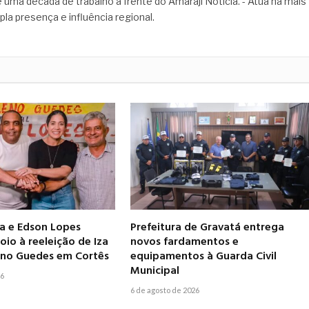
 uma década de trabalho à frente do Amaraji Notícia. - Atua há mais
pla presença e influência regional.
ia e Edson Lopes
Prefeitura de Gravatá entrega
io à reeleição de Iza
novos fardamentos e
leno Guedes em Cortês
equipamentos à Guarda Civil
Municipal
26
6 de agosto de 2026