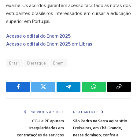
exame. Os acordos garantem acesso facilitado às notas dos
estudantes brasileiros interessados em cursar a educação
superior em Portugal.
Acesse o edital do Enem 2025
Acesse o edital do Enem 2025 em Libras
Brasil
Destaque
Enem
Facebook
Twitter
Telegram
WhatsApp
Copy
Link
PREVIOUS ARTICLE
NEXT ARTICLE
CGU e PF apuram
São Pedro na Serra agita sítio
irregularidades em
Freixeiras, em Chã Grande,
contratações de serviços
neste domingo; confira a