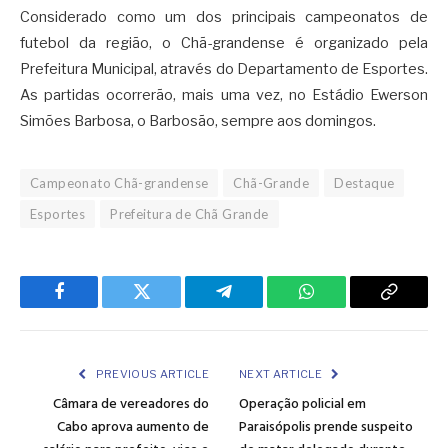
Considerado como um dos principais campeonatos de
futebol da região, o Chã-grandense é organizado pela
Prefeitura Municipal, através do Departamento de Esportes.
As partidas ocorrerão, mais uma vez, no Estádio Ewerson
Simões Barbosa, o Barbosão, sempre aos domingos.
Campeonato Chã-grandense
Chã-Grande
Destaque
Esportes
Prefeitura de Chã Grande
Facebook
Twitter
Telegram
WhatsApp
Copy
Link
PREVIOUS ARTICLE
NEXT ARTICLE
Câmara de vereadores do
Operação policial em
Cabo aprova aumento de
Paraisópolis prende suspeito