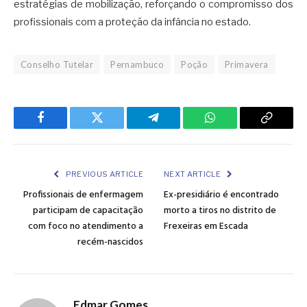
estratégias de mobilização, reforçando o compromisso dos
profissionais com a proteção da infância no estado.
Conselho Tutelar
Pernambuco
Poção
Primavera
Facebook
Twitter
Telegram
WhatsApp
Copy
Link
PREVIOUS ARTICLE
NEXT ARTICLE
Profissionais de enfermagem
Ex-presidiário é encontrado
participam de capacitação
morto a tiros no distrito de
com foco no atendimento a
Frexeiras em Escada
recém-nascidos
Edmar Gomes