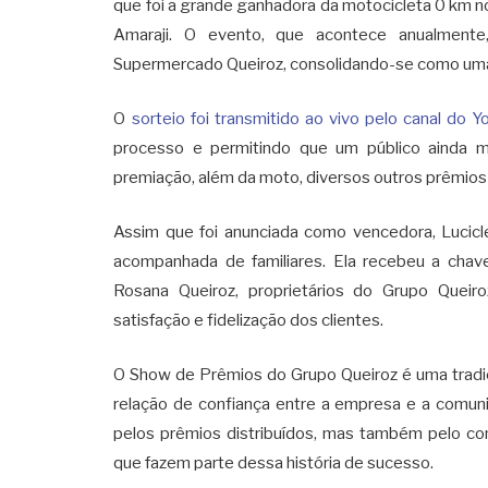
que foi a grande ganhadora da motocicleta 0 km n
Amaraji. O evento, que acontece anualmente
Supermercado Queiroz, consolidando-se como uma
O
sorteio foi transmitido ao vivo pelo canal do 
processo e permitindo que um público ainda
premiação, além da moto, diversos outros prêmios 
Assim que foi anunciada como vencedora, Lucic
acompanhada de familiares. Ela recebeu a chav
Rosana Queiroz, proprietários do Grupo Quei
satisfação e fidelização dos clientes.
O Show de Prêmios do Grupo Queiroz é uma tradiç
relação de confiança entre a empresa e a comuni
pelos prêmios distribuídos, mas também pelo com
que fazem parte dessa história de sucesso.