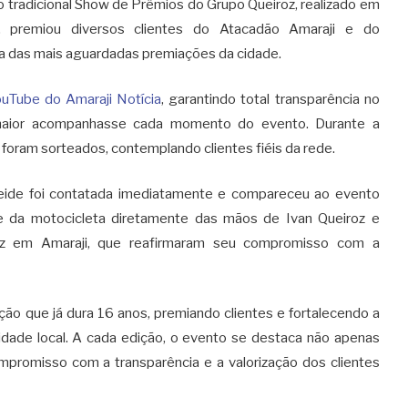
o tradicional Show de Prêmios do Grupo Queiroz, realizado em
, premiou diversos clientes do Atacadão Amaraji e do
 das mais aguardadas premiações da cidade.
YouTube do Amaraji Notícia
, garantindo total transparência no
 maior acompanhasse cada momento do evento. Durante a
foram sorteados, contemplando clientes fiéis da rede.
leide foi contatada imediatamente e compareceu ao evento
e da motocicleta diretamente das mãos de Ivan Queiroz e
roz em Amaraji, que reafirmaram seu compromisso com a
ão que já dura 16 anos, premiando clientes e fortalecendo a
dade local. A cada edição, o evento se destaca não apenas
promisso com a transparência e a valorização dos clientes