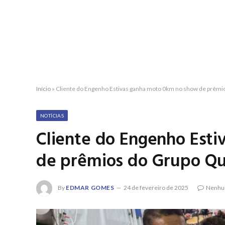
Início
»
Cliente do Engenho Estivas ganha moto 0km no show de prêmi
NOTÍCIAS
Cliente do Engenho Est
de prêmios do Grupo Qu
By
EDMAR GOMES
24 de fevereiro de 2025
Nenhu