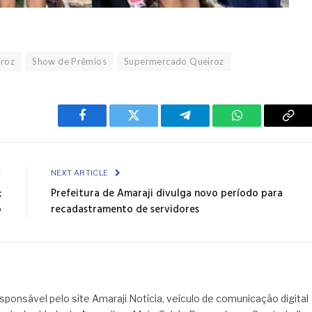
roz
Show de Prêmios
Supermercado Queiroz
Facebook
Twitter
Telegram
WhatsApp
Cop
Link
E
NEXT ARTICLE
;
Prefeitura de Amaraji divulga novo período para
o
recadastramento de servidores
sponsável pelo site Amaraji Notícia, veículo de comunicação digital