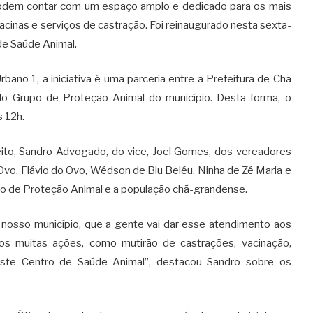
odem contar com um espaço amplo e dedicado para os mais
acinas e serviços de castração. Foi reinaugurado nesta sexta-
 de Saúde Animal.
ano 1, a iniciativa é uma parceria entre a Prefeitura de Chã
 do Grupo de Proteção Animal do município. Desta forma, o
s 12h.
ito, Sandro Advogado, do vice, Joel Gomes, dos vereadores
 Ovo, Flávio do Ovo, Wédson de Biu Beléu, Ninha de Zé Maria e
po de Proteção Animal e a população chã-grandense.
nosso município, que a gente vai dar esse atendimento aos
os muitas ações, como mutirão de castrações, vacinação,
neste Centro de Saúde Animal”, destacou Sandro sobre os