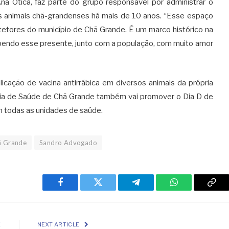
a Ótica, faz parte do grupo responsável por administrar o
os animais chã-grandenses há mais de 10 anos. “Esse espaço
tetores do município de Chã Grande. É um marco histórico na
ebendo esse presente, junto com a população, com muito amor
icação de vacina antirrábica em diversos animais da própria
ria de Saúde de Chã Grande também vai promover o Dia D de
m todas as unidades de saúde.
ã Grande
Sandro Advogado
Facebook
Twitter
Telegram
WhatsApp
Cop
Link
E
NEXT ARTICLE