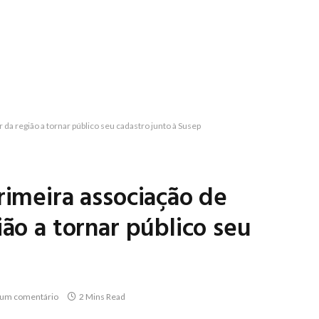
 da região a tornar público seu cadastro junto à Susep
rimeira associação de
ião a tornar público seu
um comentário
2 Mins Read