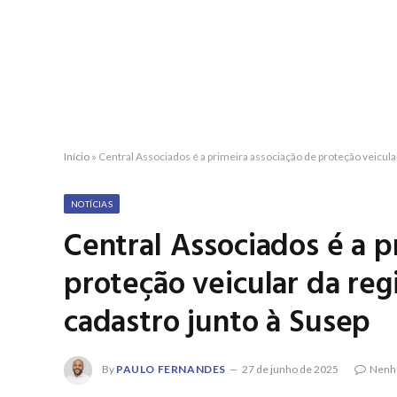
Início
»
Central Associados é a primeira associação de proteção veicular
NOTÍCIAS
Central Associados é a p
proteção veicular da reg
cadastro junto à Susep
By
PAULO FERNANDES
27 de junho de 2025
Nenh