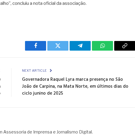
ho”, concluiu a nota oficial da associação.
Facebook
Twitter
Telegram
WhatsApp
Cop
Link
E
NEXT ARTICLE
e
Governadora Raquel Lyra marca presença no São
a
João de Carpina, na Mata Norte, em últimos dias do
o
ciclo junino de 2025
 em Assessoria de Imprensa e Jornalismo Digital.