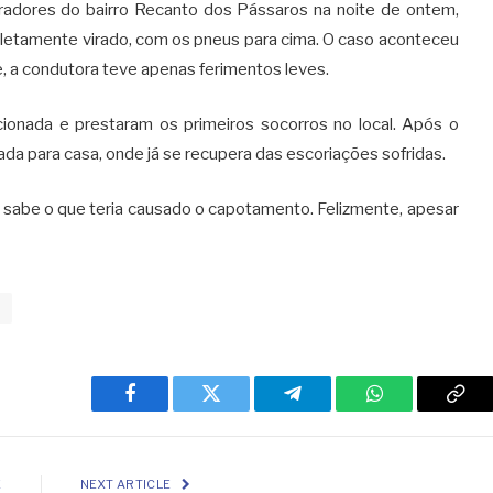
radores do bairro Recanto dos Pássaros na noite de ontem,
letamente virado, com os pneus para cima. O caso aconteceu
e, a condutora teve apenas ferimentos leves.
ionada e prestaram os primeiros socorros no local. Após o
ada para casa, onde já se recupera das escoriações sofridas.
e sabe o que teria causado o capotamento. Felizmente, apesar
o
Facebook
Twitter
Telegram
WhatsApp
Cop
Link
E
NEXT ARTICLE