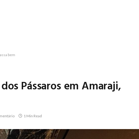
passa bem
 dos Pássaros em Amaraji,
mentário
1 Min Read