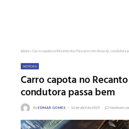
Início
»
Carro capota no Recanto dos Pássaros em Amaraji, condutora 
NOTÍCIAS
Carro capota no Recanto
condutora passa bem
By
EDMAR GOMES
12 de abril de 2025
Nenhum co